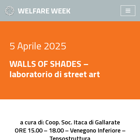
WELFARE WEEK
Vai
al
contenuto
5 Aprile 2025
WALLS OF SHADES –
laboratorio di street art
a cura di: Coop. Soc. Itaca di Gallarate
ORE 15.00 – 18.00 – Venegono Inferiore –
Tensostruttura