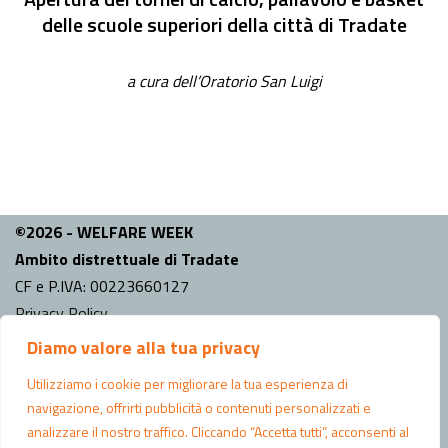
delle scuole superiori della città di Tradate
a cura dell’Oratorio San Luigi
©2026 - WELFARE WEEK
Ambito distrettuale di Tradate
CF e P.IVA: 00223660127
Privacy Policy
Diamo valore alla tua privacy
INFO
Comune capo fila:
Tradate
Utilizziamo i cookie per migliorare la tua esperienza di
Indirizzo Ufficio di Piano: Piazza Mazzini n.6 Tradate (VA)
navigazione, offrirti pubblicità o contenuti personalizzati e
analizzare il nostro traffico. Cliccando “Accetta tutti”, acconsenti al
CONTATTI