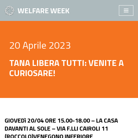
WELFARE WEEK
Vai
al
contenuto
20 Aprile 2023
TANA LIBERA TUTTI: VENITE A
CURIOSARE!
GIOVEDì 20/04 ORE 15.00-18.00 – LA CASA
DAVANTI AL SOLE – VIA F.LLI CAIROLI 11
(ROCCOLO)VENEGONO INFERIORE