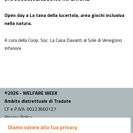
Open day a La tana della lucertola, area giochi inclusiva
nella natura.
A cura della Coop. Soc. La Casa Davanti al Sole di Venegono
Inferiore
©2026 - WELFARE WEEK
Ambito distrettuale di Tradate
CF e P.IVA: 00223660127
Privacy Policy
Diamo valore alla tua privacy
INFO