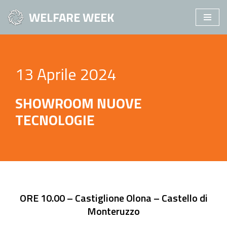
WELFARE WEEK
Vai
al
contenuto
13 Aprile 2024
SHOWROOM NUOVE
TECNOLOGIE
ORE 10.00 – Castiglione Olona – Castello di
Monteruzzo