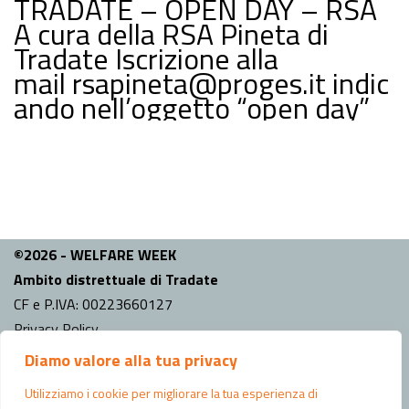
TRADATE – OPEN DAY – RSA
A cura della RSA Pineta di
Tradate Iscrizione alla
mail rsapineta@proges.it indic
ando nell’oggetto “open day”
©2026 - WELFARE WEEK
Ambito distrettuale di Tradate
CF e P.IVA: 00223660127
Privacy Policy
Diamo valore alla tua privacy
INFO
Comune capo fila:
Tradate
Utilizziamo i cookie per migliorare la tua esperienza di