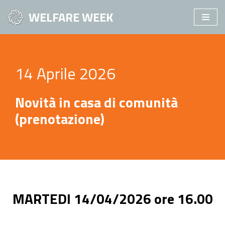
WELFARE WEEK
Vai
al
contenuto
14 Aprile 2026
Novità in casa di comunità
(prenotazione)
MARTEDI 14/04/2026 ore 16.00