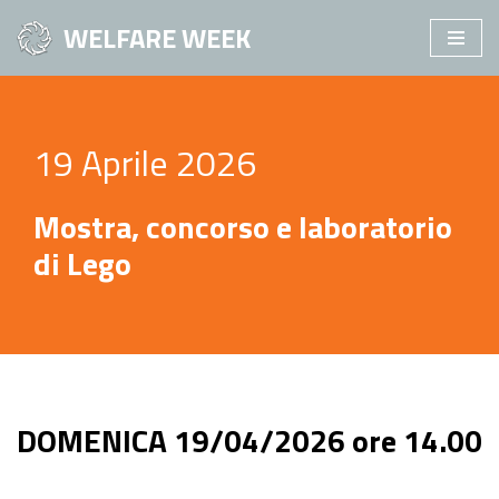
WELFARE WEEK
Vai
al
contenuto
19 Aprile 2026
Mostra, concorso e laboratorio
di Lego
DOMENICA 19/04/2026 ore 14.00