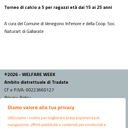
Torneo di calcio a 5 per ragazzi età dai 15 ai 25 anni
A cura del Comune di Venegono Inferiore e della Coop. Soc.
Naturart di Gallarate
©2026 - WELFARE WEEK
Ambito distrettuale di Tradate
CF e P.IVA: 00223660127
Privacy Policy
Diamo valore alla tua privacy
INFO
Comune capo fila:
Tradate
Utilizziamo i cookie per migliorare la tua esperienza di
Indirizzo Ufficio di Piano: Piazza Mazzini n.6 Tradate (VA)
navigazione, offrirti pubblicità o contenuti personalizzati e