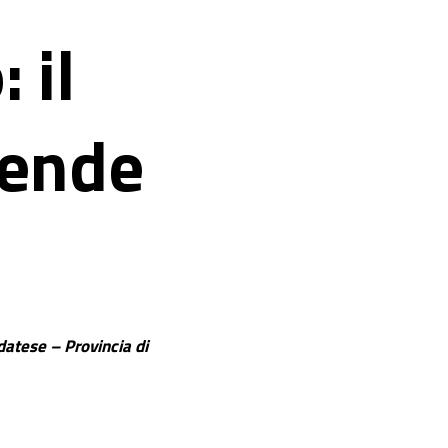
 il
iende
adatese – Provincia di