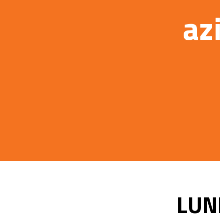
az
LUN