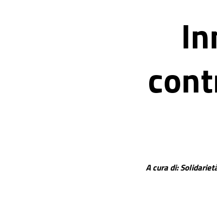
In
cont
A cura di: Solidariet