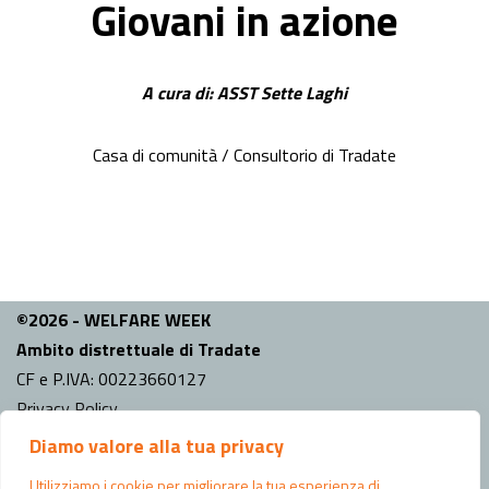
Giovani in azione
A cura di: ASST Sette Laghi
Casa di comunità / Consultorio di Tradate
©2026 - WELFARE WEEK
Ambito distrettuale di Tradate
CF e P.IVA: 00223660127
Privacy Policy
Diamo valore alla tua privacy
INFO
Comune capo fila:
Tradate
Utilizziamo i cookie per migliorare la tua esperienza di