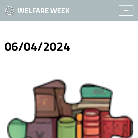
WELFARE WEEK
Vai
al
contenuto
06/04/2024