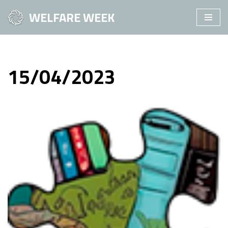
WELFARE WEEK
Vai
al
contenuto
15/04/2023