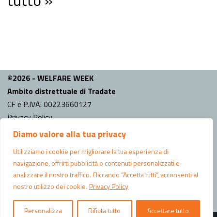
tutto »
©2026 - WELFARE WEEK
Ambito distrettuale di Tradate
CF e P.IVA: 00223660127
Privacy Policy
Diamo valore alla tua privacy
INFO
Comune capo fila:
Tradate
Utilizziamo i cookie per migliorare la tua esperienza di
Indirizzo Ufficio di Piano: Piazza Mazzini n.6 Tradate (VA)
navigazione, offrirti pubblicità o contenuti personalizzati e
analizzare il nostro traffico. Cliccando “Accetta tutti”, acconsenti al
CONTATTI
nostro utilizzo dei cookie.
Privacy Policy
Email:
ufficiodipiano@comune.tradate.va.it
Telefono: 0331 826879
Personalizza
Rifiuta tutto
Accettare tutto