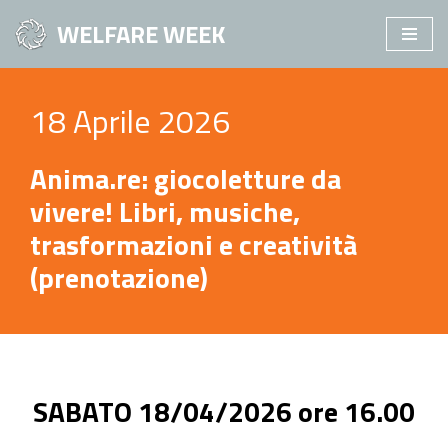
WELFARE WEEK
Vai
al
contenuto
18 Aprile 2026
Anima.re: giocoletture da
vivere! Libri, musiche,
trasformazioni e creatività
(prenotazione)
SABATO 18/04/2026 ore 16.00