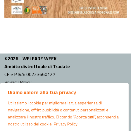
©2026 - WELFARE WEEK
Ambito distrettuale di Tradate
CF e P.IVA: 00223660127
Privacy Policy
Diamo valore alla tua privacy
INFO
Comune capo fila:
Tradate
Utilizziamo i cookie per migliorare la tua esperienza di
Indirizzo Ufficio di Piano: Piazza Mazzini n.6 Tradate (VA)
navigazione, offrirti pubblicità o contenuti personalizzati e
analizzare il nostro traffico. Cliccando “Accetta tutti”, acconsenti al
CONTATTI
nostro utilizzo dei cookie.
Privacy Policy
Email:
ufficiodipiano@comune.tradate.va.it