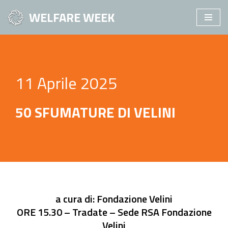
WELFARE WEEK
Vai
al
contenuto
11 Aprile 2025
50 SFUMATURE DI VELINI
a cura di: Fondazione Velini
ORE 15.30 – Tradate – Sede RSA Fondazione
Velini